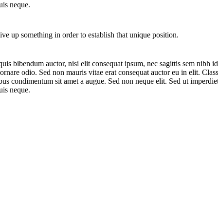
uis neque.
ive up something in order to establish that unique position.
quis bibendum auctor, nisi elit consequat ipsum, nec sagittis sem nibh id
nare odio. Sed non mauris vitae erat consequat auctor eu in elit. Class 
pibus condimentum sit amet a augue. Sed non neque elit. Sed ut imperdi
uis neque.