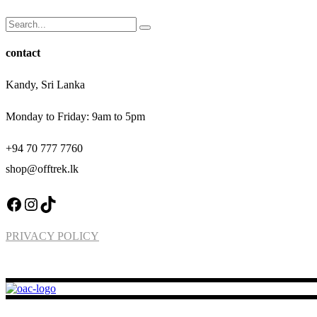
Search
for:
contact
Kandy, Sri Lanka
Monday to Friday: 9am to 5pm
+94 70 777 7760
shop@offtrek.lk
Facebook
Instagram
TikTok
PRIVACY POLICY