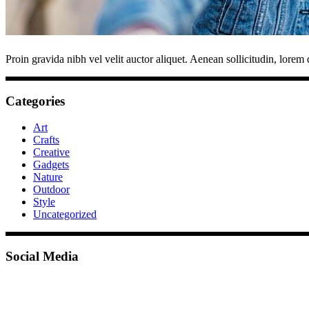
Proin gravida nibh vel velit auctor aliquet. Aenean sollicitudin, lorem 
Categories
Art
Crafts
Creative
Gadgets
Nature
Outdoor
Style
Uncategorized
Social Media