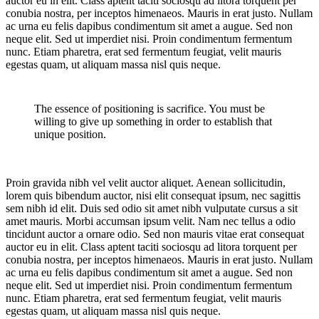
auctor eu in elit. Class aptent taciti sociosqu ad litora torquent per
conubia nostra, per inceptos himenaeos. Mauris in erat justo. Nullam
ac urna eu felis dapibus condimentum sit amet a augue. Sed non
neque elit. Sed ut imperdiet nisi. Proin condimentum fermentum
nunc. Etiam pharetra, erat sed fermentum feugiat, velit mauris
egestas quam, ut aliquam massa nisl quis neque.
The essence of positioning is sacrifice. You must be
willing to give up something in order to establish that
unique position.
Proin gravida nibh vel velit auctor aliquet. Aenean sollicitudin,
lorem quis bibendum auctor, nisi elit consequat ipsum, nec sagittis
sem nibh id elit. Duis sed odio sit amet nibh vulputate cursus a sit
amet mauris. Morbi accumsan ipsum velit. Nam nec tellus a odio
tincidunt auctor a ornare odio. Sed non mauris vitae erat consequat
auctor eu in elit. Class aptent taciti sociosqu ad litora torquent per
conubia nostra, per inceptos himenaeos. Mauris in erat justo. Nullam
ac urna eu felis dapibus condimentum sit amet a augue. Sed non
neque elit. Sed ut imperdiet nisi. Proin condimentum fermentum
nunc. Etiam pharetra, erat sed fermentum feugiat, velit mauris
egestas quam, ut aliquam massa nisl quis neque.