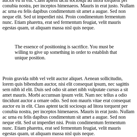
auctor eu in elit. Class aptent taciti sociosqu ad litora torquent per
conubia nostra, per inceptos himenaeos. Mauris in erat justo. Nullam
ac urna eu felis dapibus condimentum sit amet a augue. Sed non
neque elit. Sed ut imperdiet nisi. Proin condimentum fermentum
nunc. Etiam pharetra, erat sed fermentum feugiat, velit mauris
egestas quam, ut aliquam massa nisl quis neque.
The essence of positioning is sacrifice. You must be
willing to give up something in order to establish that
unique position.
Proin gravida nibh vel velit auctor aliquet. Aenean sollicitudin,
lorem quis bibendum auctor, nisi elit consequat ipsum, nec sagittis
sem nibh id elit. Duis sed odio sit amet nibh vulputate cursus a sit
amet mauris. Morbi accumsan ipsum velit. Nam nec tellus a odio
tincidunt auctor a ornare odio. Sed non mauris vitae erat consequat
auctor eu in elit. Class aptent taciti sociosqu ad litora torquent per
conubia nostra, per inceptos himenaeos. Mauris in erat justo. Nullam
ac urna eu felis dapibus condimentum sit amet a augue. Sed non
neque elit. Sed ut imperdiet nisi. Proin condimentum fermentum
nunc. Etiam pharetra, erat sed fermentum feugiat, velit mauris
egestas quam, ut aliquam massa nisl quis neque.