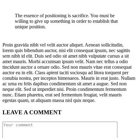
The essence of positioning is sacrifice. You must be
willing to give up something in order to establish that
unique position.
Proin gravida nibh vel velit auctor aliquet. Aenean sollicitudin,
lorem quis bibendum auctor, nisi elit consequat ipsum, nec sagittis
sem nibh id elit. Duis sed odio sit amet nibh vulputate cursus a sit
amet mauris. Morbi accumsan ipsum velit. Nam nec tellus a odio
tincidunt auctor a ornare odio. Sed non mauris vitae erat consequat
auctor eu in elit. Class aptent taciti sociosqu ad litora torquent per
conubia nostra, per inceptos himenaeos. Mauris in erat justo. Nullam
ac urna eu felis dapibus condimentum sit amet a augue. Sed non
neque elit. Sed ut imperdiet nisi. Proin condimentum fermentum
nunc. Etiam pharetra, erat sed fermentum feugiat, velit mauris
egestas quam, ut aliquam massa nisl quis neque.
LEAVE A COMMENT